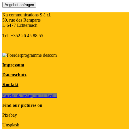
Angebot anfragen
Ka communications S.à r.l.
50, rue des Remparts
L-6477 Echternach
Tél. +352 26 45 88 55
Impressum
Datenschutz
Kontakt
Facebook
Instagram
Linkedin
Find our pictures on
Pixabay
Unsplash