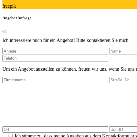
freepik
Angebot Anfrage
Ich interessiere mich für ein Angebot! Bitte kontaktieren Sie mich.
Bitte
lasse
dieses
Um ein Angebot ausstellen zu können, freuen wir uns, wenn Sie uns
Feld
leer.
Ich stimme zu, dass meine Angaben aus dem Kontaktformular z