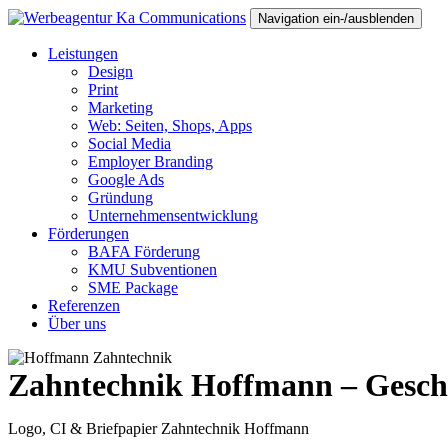
Navigation ein-/ausblenden
Leistungen
Design
Print
Marketing
Web: Seiten, Shops, Apps
Social Media
Employer Branding
Google Ads
Gründung
Unternehmensentwicklung
Förderungen
BAFA Förderung
KMU Subventionen
SME Package
Referenzen
Über uns
Zahntechnik Hoffmann – Gesch
Logo, CI & Briefpapier Zahntechnik Hoffmann