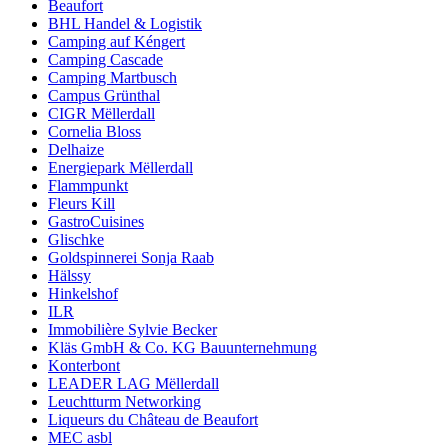
Beaufort
BHL Handel & Logistik
Camping auf Kéngert
Camping Cascade
Camping Martbusch
Campus Grünthal
CIGR Mëllerdall
Cornelia Bloss
Delhaize
Energiepark Mëllerdall
Flammpunkt
Fleurs Kill
GastroCuisines
Glischke
Goldspinnerei Sonja Raab
Hälssy
Hinkelshof
ILR
Immobilière Sylvie Becker
Kläs GmbH & Co. KG Bauunternehmung
Konterbont
LEADER LAG Mëllerdall
Leuchtturm Networking
Liqueurs du Château de Beaufort
MEC asbl