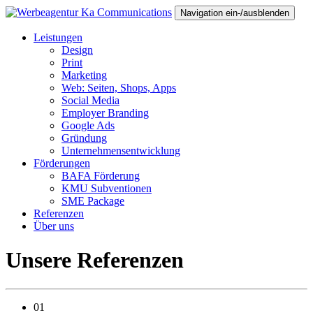
Navigation ein-/ausblenden
Leistungen
Design
Print
Marketing
Web: Seiten, Shops, Apps
Social Media
Employer Branding
Google Ads
Gründung
Unternehmensentwicklung
Förderungen
BAFA Förderung
KMU Subventionen
SME Package
Referenzen
Über uns
Unsere Referenzen
01