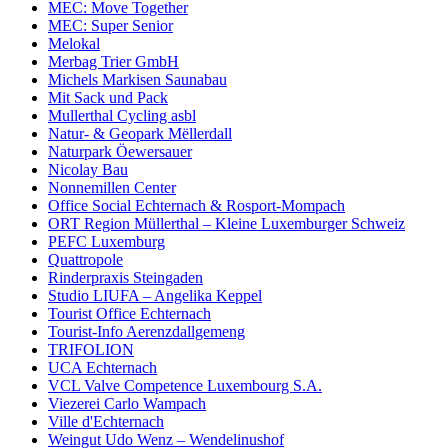
MEC: Move Together
MEC: Super Senior
Melokal
Merbag Trier GmbH
Michels Markisen Saunabau
Mit Sack und Pack
Mullerthal Cycling asbl
Natur- & Geopark Mëllerdall
Naturpark Öewersauer
Nicolay Bau
Nonnemillen Center
Office Social Echternach & Rosport-Mompach
ORT Region Müllerthal – Kleine Luxemburger Schweiz
PEFC Luxemburg
Quattropole
Rinderpraxis Steingaden
Studio LIUFA – Angelika Keppel
Tourist Office Echternach
Tourist-Info Aerenzdallgemeng
TRIFOLION
UCA Echternach
VCL Valve Competence Luxembourg S.A.
Viezerei Carlo Wampach
Ville d'Echternach
Weingut Udo Wenz – Wendelinushof