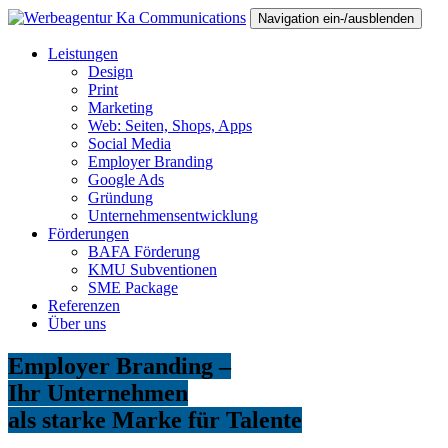
Navigation ein-/ausblenden
Leistungen
Design
Print
Marketing
Web: Seiten, Shops, Apps
Social Media
Employer Branding
Google Ads
Gründung
Unternehmensentwicklung
Förderungen
BAFA Förderung
KMU Subventionen
SME Package
Referenzen
Über uns
Employer Branding –
Ihr Unternehmen
als starke Marke für Talente