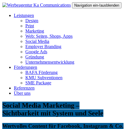
Navigation ein-/ausblenden
Leistungen
Design
Print
Marketing
Web: Seiten, Shops, Apps
Social Media
Employer Branding
Google Ads
Gründung
Unternehmensentwicklung
Förderungen
BAFA Förderung
KMU Subventionen
SME Package
Referenzen
Über uns
Social Media Marketing –
Sichtbarkeit mit System und Seele
Wertvolles Content für Facebook, Instagram & Co.