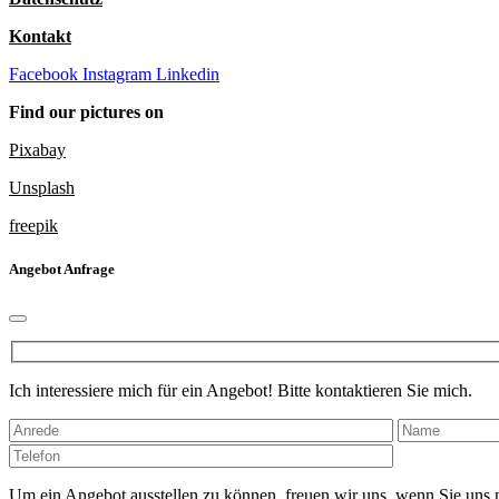
Kontakt
Facebook
Instagram
Linkedin
Find our pictures on
Pixabay
Unsplash
freepik
Angebot Anfrage
Ich interessiere mich für ein Angebot! Bitte kontaktieren Sie mich.
Bitte
lasse
dieses
Um ein Angebot ausstellen zu können, freuen wir uns, wenn Sie uns