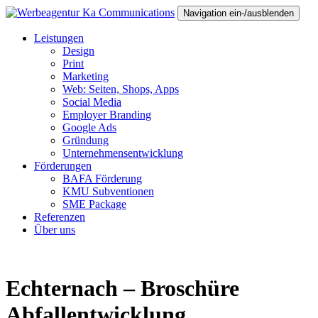
Navigation ein-/ausblenden
Leistungen
Design
Print
Marketing
Web: Seiten, Shops, Apps
Social Media
Employer Branding
Google Ads
Gründung
Unternehmensentwicklung
Förderungen
BAFA Förderung
KMU Subventionen
SME Package
Referenzen
Über uns
Echternach – Broschüre
Abfallentwicklung