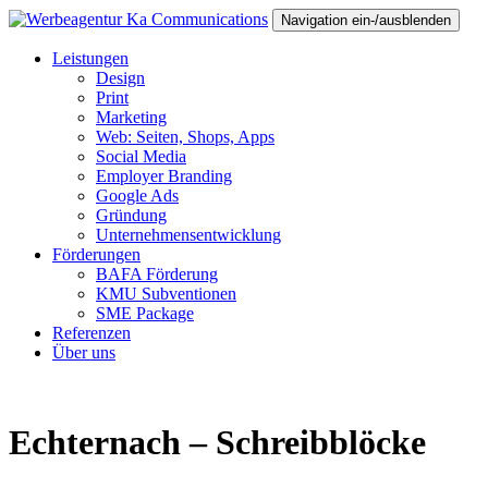
Navigation ein-/ausblenden
Leistungen
Design
Print
Marketing
Web: Seiten, Shops, Apps
Social Media
Employer Branding
Google Ads
Gründung
Unternehmensentwicklung
Förderungen
BAFA Förderung
KMU Subventionen
SME Package
Referenzen
Über uns
Echternach – Schreibblöcke