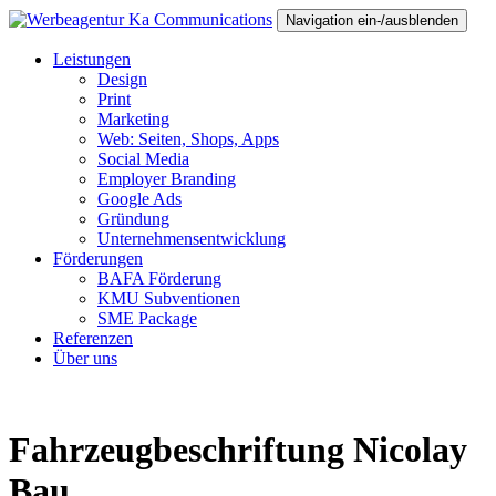
Navigation ein-/ausblenden
Leistungen
Design
Print
Marketing
Web: Seiten, Shops, Apps
Social Media
Employer Branding
Google Ads
Gründung
Unternehmensentwicklung
Förderungen
BAFA Förderung
KMU Subventionen
SME Package
Referenzen
Über uns
Fahrzeugbeschriftung Nicolay
Bau