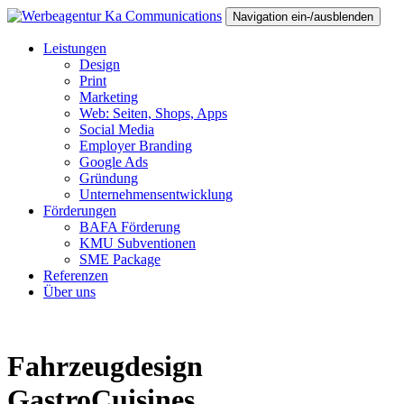
Navigation ein-/ausblenden
Leistungen
Design
Print
Marketing
Web: Seiten, Shops, Apps
Social Media
Employer Branding
Google Ads
Gründung
Unternehmensentwicklung
Förderungen
BAFA Förderung
KMU Subventionen
SME Package
Referenzen
Über uns
Fahrzeugdesign
GastroCuisines