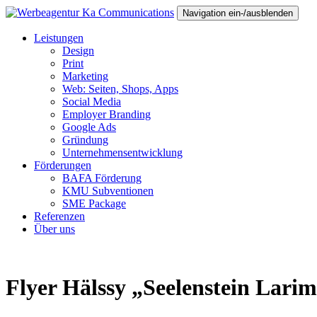
Navigation ein-/ausblenden
Leistungen
Design
Print
Marketing
Web: Seiten, Shops, Apps
Social Media
Employer Branding
Google Ads
Gründung
Unternehmensentwicklung
Förderungen
BAFA Förderung
KMU Subventionen
SME Package
Referenzen
Über uns
Flyer Hälssy „Seelenstein Lari