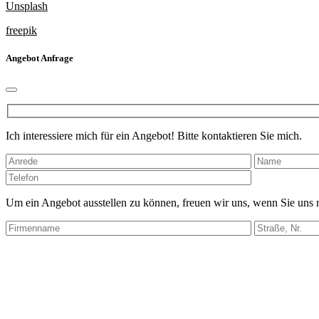
Unsplash
freepik
Angebot Anfrage
Ich interessiere mich für ein Angebot! Bitte kontaktieren Sie mich.
Bitte
lasse
dieses
Um ein Angebot ausstellen zu können, freuen wir uns, wenn Sie uns
Feld
leer.