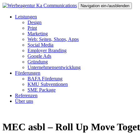
Navigation ein-/ausblenden
Leistungen
Design
Print
Marketing
Web: Seiten, Shops, Apps
Social Media
Employer Branding
Google Ads
Gründung
Unternehmensentwicklung
Förderungen
BAFA Förderung
KMU Subventionen
SME Package
Referenzen
Über uns
MEC asbl – Roll Up Move Toge