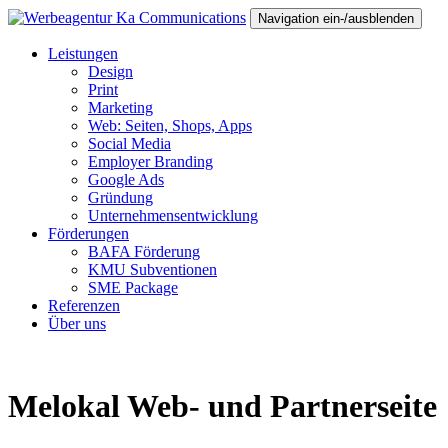
Navigation ein-/ausblenden
Leistungen
Design
Print
Marketing
Web: Seiten, Shops, Apps
Social Media
Employer Branding
Google Ads
Gründung
Unternehmensentwicklung
Förderungen
BAFA Förderung
KMU Subventionen
SME Package
Referenzen
Über uns
Melokal Web- und Partnerseite