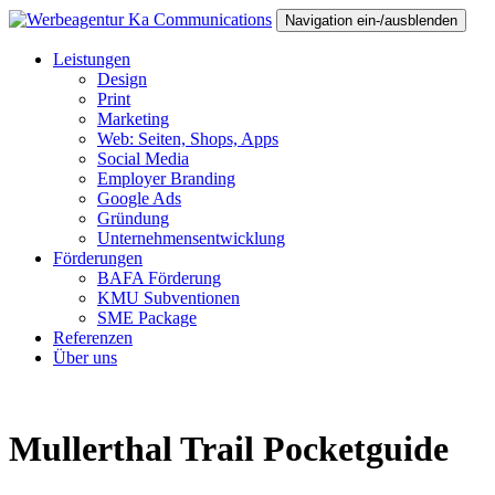
Navigation ein-/ausblenden
Leistungen
Design
Print
Marketing
Web: Seiten, Shops, Apps
Social Media
Employer Branding
Google Ads
Gründung
Unternehmensentwicklung
Förderungen
BAFA Förderung
KMU Subventionen
SME Package
Referenzen
Über uns
Mullerthal Trail Pocketguide