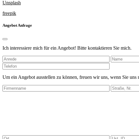
Unsplash
freepik
Angebot Anfrage
Ich interessiere mich für ein Angebot! Bitte kontaktieren Sie mich.
Bitte
lasse
dieses
Um ein Angebot ausstellen zu können, freuen wir uns, wenn Sie uns
Feld
leer.