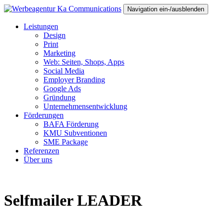
Navigation ein-/ausblenden
Leistungen
Design
Print
Marketing
Web: Seiten, Shops, Apps
Social Media
Employer Branding
Google Ads
Gründung
Unternehmensentwicklung
Förderungen
BAFA Förderung
KMU Subventionen
SME Package
Referenzen
Über uns
Selfmailer LEADER