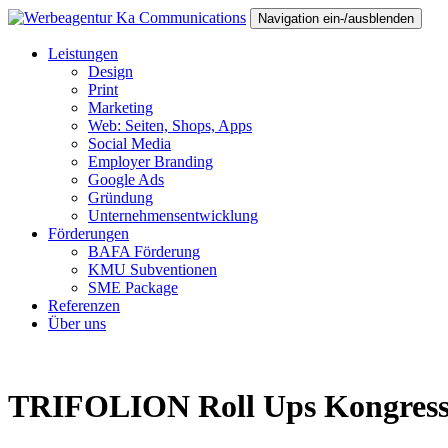
Navigation ein-/ausblenden
Leistungen
Design
Print
Marketing
Web: Seiten, Shops, Apps
Social Media
Employer Branding
Google Ads
Gründung
Unternehmensentwicklung
Förderungen
BAFA Förderung
KMU Subventionen
SME Package
Referenzen
Über uns
TRIFOLION Roll Ups Kongres