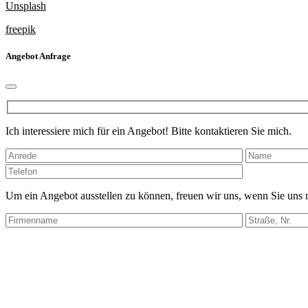
Unsplash
freepik
Angebot Anfrage
Ich interessiere mich für ein Angebot! Bitte kontaktieren Sie mich.
Bitte
lasse
dieses
Um ein Angebot ausstellen zu können, freuen wir uns, wenn Sie uns
Feld
leer.