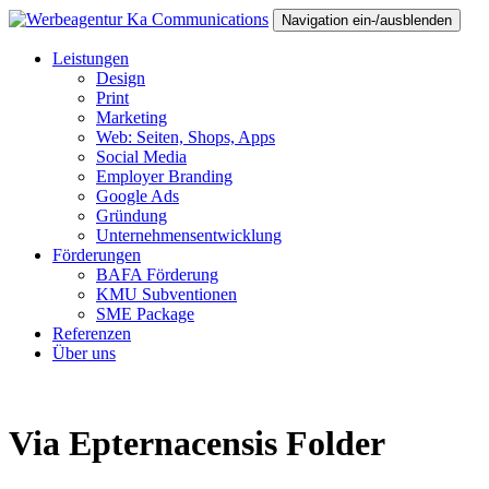
Navigation ein-/ausblenden
Leistungen
Design
Print
Marketing
Web: Seiten, Shops, Apps
Social Media
Employer Branding
Google Ads
Gründung
Unternehmensentwicklung
Förderungen
BAFA Förderung
KMU Subventionen
SME Package
Referenzen
Über uns
Via Epternacensis Folder