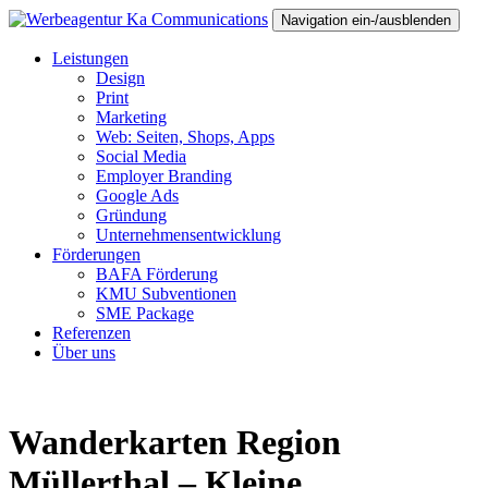
Navigation ein-/ausblenden
Leistungen
Design
Print
Marketing
Web: Seiten, Shops, Apps
Social Media
Employer Branding
Google Ads
Gründung
Unternehmensentwicklung
Förderungen
BAFA Förderung
KMU Subventionen
SME Package
Referenzen
Über uns
Wanderkarten Region
Müllerthal – Kleine