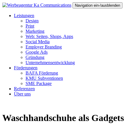
Navigation ein-/ausblenden
Leistungen
Design
Print
Marketing
Web: Seiten, Shops, Apps
Social Media
Employer Branding
Google Ads
Gründung
Unternehmensentwicklung
Förderungen
BAFA Förderung
KMU Subventionen
SME Package
Referenzen
Über uns
Waschhandschuhe als Gadgets