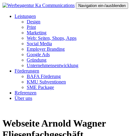
Navigation ein-/ausblenden
Leistungen
Design
Print
Marketing
Web: Seiten, Shops, Apps
Social Media
Employer Branding
Google Ads
Gründung
Unternehmensentwicklung
Förderungen
BAFA Förderung
KMU Subventionen
SME Package
Referenzen
Über uns
Webseite Arnold Wagner
Fliesenfachgeschäft