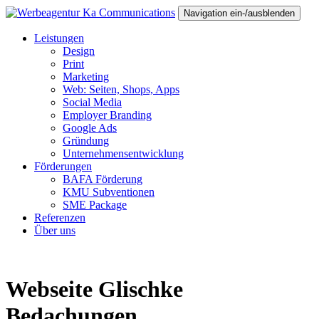
Navigation ein-/ausblenden
Leistungen
Design
Print
Marketing
Web: Seiten, Shops, Apps
Social Media
Employer Branding
Google Ads
Gründung
Unternehmensentwicklung
Förderungen
BAFA Förderung
KMU Subventionen
SME Package
Referenzen
Über uns
Webseite Glischke
Bedachungen