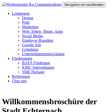
Navigation ein-/ausblenden
Leistungen
Design
Print
Marketing
Web: Seiten, Shops, Apps
Social Media
Employer Branding
Google Ads
Gründung
Unternehmensentwicklung
Förderungen
BAFA Förderung
KMU Subventionen
SME Package
Referenzen
Über uns
Willkommensbroschüre der
Stadt Echternach