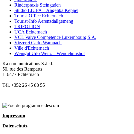
Rinderpraxis Steingaden
Studio LIUFA – Angelika Keppel
Tourist Office Echternach
Tourist-Info Aerenzdallgemeng
TRIFOLION
UCA Echternach
VCL Valve Competence Luxembourg S.A.
Viezerei Carlo Wampach
Ville d'Echternach
Weingut Udo Wenz – Wendelinushof
Ka communications S.à r.l.
50, rue des Remparts
L-6477 Echternach
Tél. +352 26 45 88 55
Impressum
Datenschutz