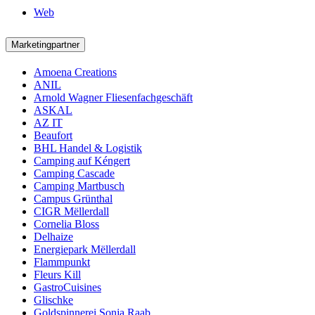
Web
Marketingpartner
Amoena Creations
ANIL
Arnold Wagner Fliesenfachgeschäft
ASKAL
AZ IT
Beaufort
BHL Handel & Logistik
Camping auf Kéngert
Camping Cascade
Camping Martbusch
Campus Grünthal
CIGR Mëllerdall
Cornelia Bloss
Delhaize
Energiepark Mëllerdall
Flammpunkt
Fleurs Kill
GastroCuisines
Glischke
Goldspinnerei Sonja Raab