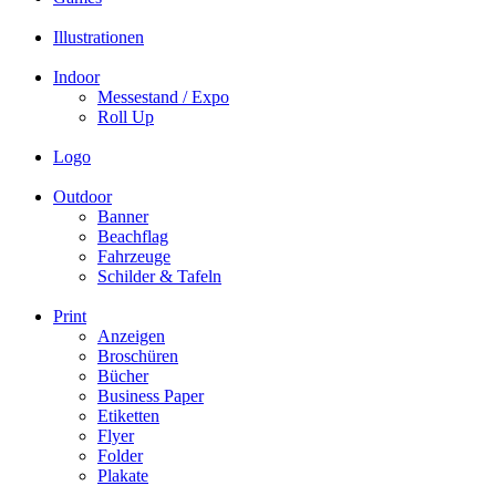
Illustrationen
Indoor
Messestand / Expo
Roll Up
Logo
Outdoor
Banner
Beachflag
Fahrzeuge
Schilder & Tafeln
Print
Anzeigen
Broschüren
Bücher
Business Paper
Etiketten
Flyer
Folder
Plakate