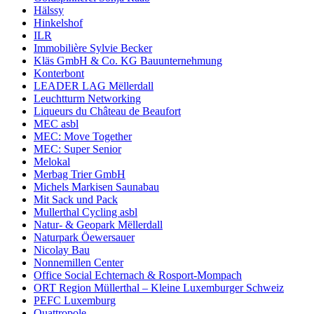
Hälssy
Hinkelshof
ILR
Immobilière Sylvie Becker
Kläs GmbH & Co. KG Bauunternehmung
Konterbont
LEADER LAG Mëllerdall
Leuchtturm Networking
Liqueurs du Château de Beaufort
MEC asbl
MEC: Move Together
MEC: Super Senior
Melokal
Merbag Trier GmbH
Michels Markisen Saunabau
Mit Sack und Pack
Mullerthal Cycling asbl
Natur- & Geopark Mëllerdall
Naturpark Öewersauer
Nicolay Bau
Nonnemillen Center
Office Social Echternach & Rosport-Mompach
ORT Region Müllerthal – Kleine Luxemburger Schweiz
PEFC Luxemburg
Quattropole