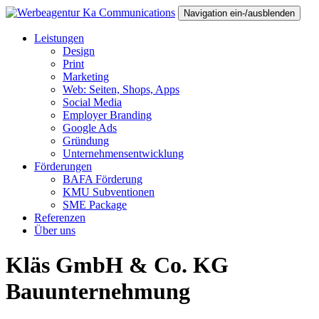
Navigation ein-/ausblenden
Leistungen
Design
Print
Marketing
Web: Seiten, Shops, Apps
Social Media
Employer Branding
Google Ads
Gründung
Unternehmensentwicklung
Förderungen
BAFA Förderung
KMU Subventionen
SME Package
Referenzen
Über uns
Kläs GmbH & Co. KG
Bauunternehmung