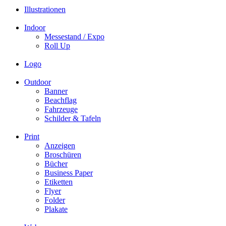
Illustrationen
Indoor
Messestand / Expo
Roll Up
Logo
Outdoor
Banner
Beachflag
Fahrzeuge
Schilder & Tafeln
Print
Anzeigen
Broschüren
Bücher
Business Paper
Etiketten
Flyer
Folder
Plakate