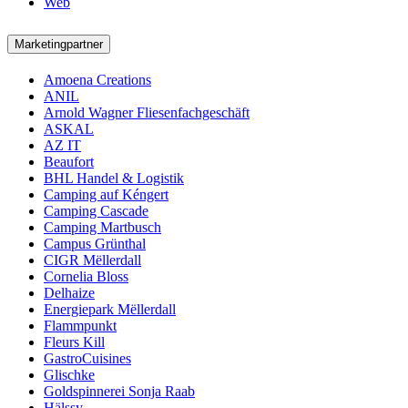
Web
Marketingpartner
Amoena Creations
ANIL
Arnold Wagner Fliesenfachgeschäft
ASKAL
AZ IT
Beaufort
BHL Handel & Logistik
Camping auf Kéngert
Camping Cascade
Camping Martbusch
Campus Grünthal
CIGR Mëllerdall
Cornelia Bloss
Delhaize
Energiepark Mëllerdall
Flammpunkt
Fleurs Kill
GastroCuisines
Glischke
Goldspinnerei Sonja Raab
Hälssy