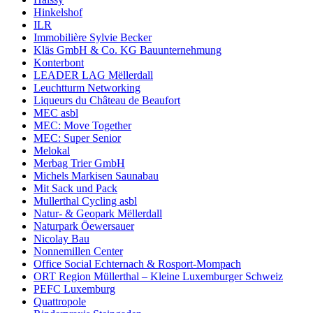
Hinkelshof
ILR
Immobilière Sylvie Becker
Kläs GmbH & Co. KG Bauunternehmung
Konterbont
LEADER LAG Mëllerdall
Leuchtturm Networking
Liqueurs du Château de Beaufort
MEC asbl
MEC: Move Together
MEC: Super Senior
Melokal
Merbag Trier GmbH
Michels Markisen Saunabau
Mit Sack und Pack
Mullerthal Cycling asbl
Natur- & Geopark Mëllerdall
Naturpark Öewersauer
Nicolay Bau
Nonnemillen Center
Office Social Echternach & Rosport-Mompach
ORT Region Müllerthal – Kleine Luxemburger Schweiz
PEFC Luxemburg
Quattropole