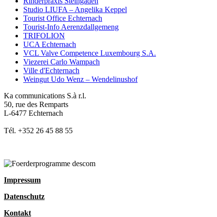
Rinderpraxis Steingaden
Studio LIUFA – Angelika Keppel
Tourist Office Echternach
Tourist-Info Aerenzdallgemeng
TRIFOLION
UCA Echternach
VCL Valve Competence Luxembourg S.A.
Viezerei Carlo Wampach
Ville d'Echternach
Weingut Udo Wenz – Wendelinushof
Ka communications S.à r.l.
50, rue des Remparts
L-6477 Echternach
Tél. +352 26 45 88 55
Impressum
Datenschutz
Kontakt