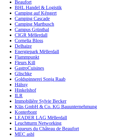
Beaufort
BHL Handel & Logistik
Camping auf Kéngert
Camping Cascade
Camping Martbusch
Campus Grünthal
CIGR Mëllerdall
Cornelia Bloss
Delhaize
Energiepark Mëllerdall
Flammpunkt
Fleurs Kill
GastroCuisines
Glischke
Goldspinnerei Sonja Raab
Hälssy
Hinkelshof
ILR
Immobilière Sylvie Becker
Kläs GmbH & Co. KG Bauunternehmung
Konterbont
LEADER LAG Mëllerdall
Leuchtturm Networking
Liqueurs du Château de Beaufort
MEC asbl