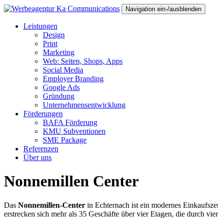
Navigation ein-/ausblenden
Leistungen
Design
Print
Marketing
Web: Seiten, Shops, Apps
Social Media
Employer Branding
Google Ads
Gründung
Unternehmensentwicklung
Förderungen
BAFA Förderung
KMU Subventionen
SME Package
Referenzen
Über uns
Nonnemillen Center
Das
Nonnemillen-Center
in Echternach ist ein modernes Einkaufsze
erstrecken sich mehr als 35 Geschäfte über vier Etagen, die durch v