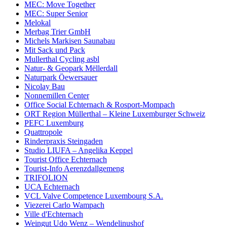
MEC: Move Together
MEC: Super Senior
Melokal
Merbag Trier GmbH
Michels Markisen Saunabau
Mit Sack und Pack
Mullerthal Cycling asbl
Natur- & Geopark Mëllerdall
Naturpark Öewersauer
Nicolay Bau
Nonnemillen Center
Office Social Echternach & Rosport-Mompach
ORT Region Müllerthal – Kleine Luxemburger Schweiz
PEFC Luxemburg
Quattropole
Rinderpraxis Steingaden
Studio LIUFA – Angelika Keppel
Tourist Office Echternach
Tourist-Info Aerenzdallgemeng
TRIFOLION
UCA Echternach
VCL Valve Competence Luxembourg S.A.
Viezerei Carlo Wampach
Ville d'Echternach
Weingut Udo Wenz – Wendelinushof