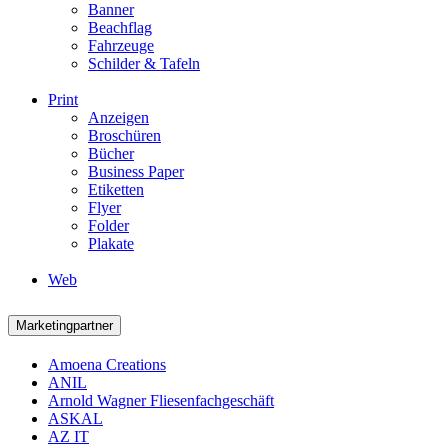
Banner
Beachflag
Fahrzeuge
Schilder & Tafeln
Print
Anzeigen
Broschüren
Bücher
Business Paper
Etiketten
Flyer
Folder
Plakate
Web
Marketingpartner
Amoena Creations
ANIL
Arnold Wagner Fliesenfachgeschäft
ASKAL
AZ IT