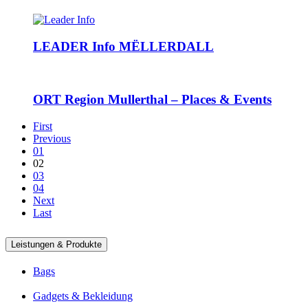
LEADER Info MËLLERDALL
ORT Region Mullerthal – Places & Events
First
Previous
01
02
03
04
Next
Last
Leistungen & Produkte
Bags
Gadgets & Bekleidung