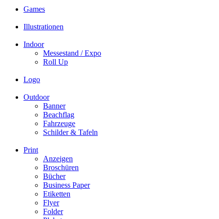
Games
Illustrationen
Indoor
Messestand / Expo
Roll Up
Logo
Outdoor
Banner
Beachflag
Fahrzeuge
Schilder & Tafeln
Print
Anzeigen
Broschüren
Bücher
Business Paper
Etiketten
Flyer
Folder