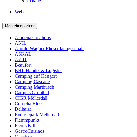
Plakate
Web
Marketingpartner
Amoena Creations
ANIL
Arnold Wagner Fliesenfachgeschäft
ASKAL
AZ IT
Beaufort
BHL Handel & Logistik
Camping auf Kéngert
Camping Cascade
Camping Martbusch
Campus Grünthal
CIGR Mëllerdall
Cornelia Bloss
Delhaize
Energiepark Mëllerdall
Flammpunkt
Fleurs Kill
GastroCuisines
Glischke