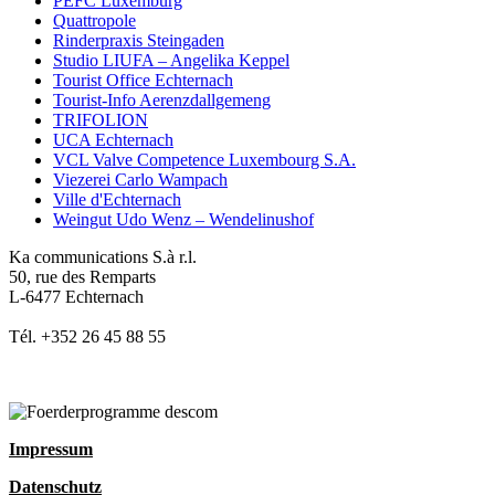
PEFC Luxemburg
Quattropole
Rinderpraxis Steingaden
Studio LIUFA – Angelika Keppel
Tourist Office Echternach
Tourist-Info Aerenzdallgemeng
TRIFOLION
UCA Echternach
VCL Valve Competence Luxembourg S.A.
Viezerei Carlo Wampach
Ville d'Echternach
Weingut Udo Wenz – Wendelinushof
Ka communications S.à r.l.
50, rue des Remparts
L-6477 Echternach
Tél. +352 26 45 88 55
Impressum
Datenschutz