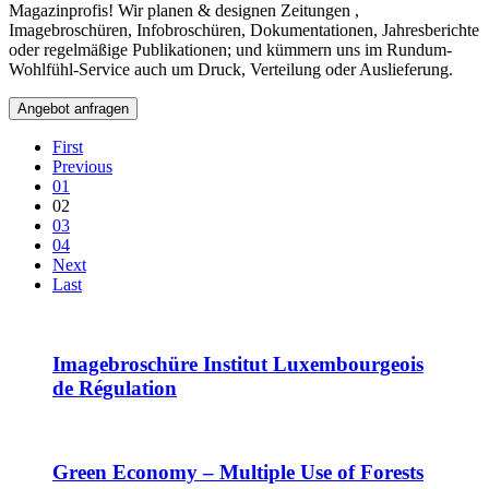
Magazinprofis! Wir planen & designen Zeitungen ,
Imagebroschüren, Infobroschüren, Dokumentationen, Jahresberichte
oder regelmäßige Publikationen; und kümmern uns im Rundum-
Wohlfühl-Service auch um Druck, Verteilung oder Auslieferung.
Angebot anfragen
First
Previous
01
02
03
04
Next
Last
Imagebroschüre Institut Luxembourgeois
de Régulation
Green Economy – Multiple Use of Forests