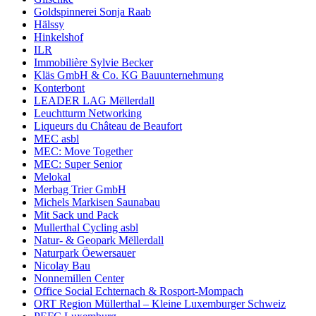
Goldspinnerei Sonja Raab
Hälssy
Hinkelshof
ILR
Immobilière Sylvie Becker
Kläs GmbH & Co. KG Bauunternehmung
Konterbont
LEADER LAG Mëllerdall
Leuchtturm Networking
Liqueurs du Château de Beaufort
MEC asbl
MEC: Move Together
MEC: Super Senior
Melokal
Merbag Trier GmbH
Michels Markisen Saunabau
Mit Sack und Pack
Mullerthal Cycling asbl
Natur- & Geopark Mëllerdall
Naturpark Öewersauer
Nicolay Bau
Nonnemillen Center
Office Social Echternach & Rosport-Mompach
ORT Region Müllerthal – Kleine Luxemburger Schweiz