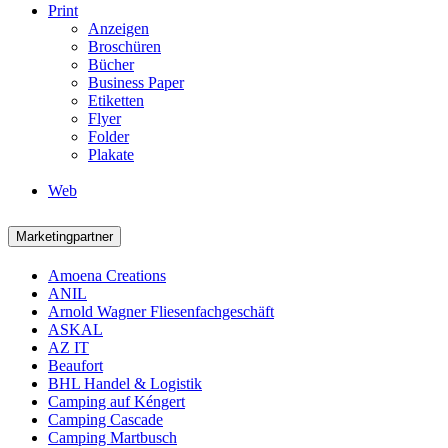
Print
Anzeigen
Broschüren
Bücher
Business Paper
Etiketten
Flyer
Folder
Plakate
Web
Marketingpartner
Amoena Creations
ANIL
Arnold Wagner Fliesenfachgeschäft
ASKAL
AZ IT
Beaufort
BHL Handel & Logistik
Camping auf Kéngert
Camping Cascade
Camping Martbusch