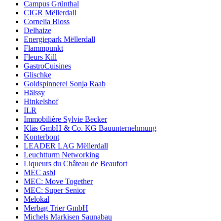
Campus Grünthal
CIGR Mëllerdall
Cornelia Bloss
Delhaize
Energiepark Mëllerdall
Flammpunkt
Fleurs Kill
GastroCuisines
Glischke
Goldspinnerei Sonja Raab
Hälssy
Hinkelshof
ILR
Immobilière Sylvie Becker
Kläs GmbH & Co. KG Bauunternehmung
Konterbont
LEADER LAG Mëllerdall
Leuchtturm Networking
Liqueurs du Château de Beaufort
MEC asbl
MEC: Move Together
MEC: Super Senior
Melokal
Merbag Trier GmbH
Michels Markisen Saunabau