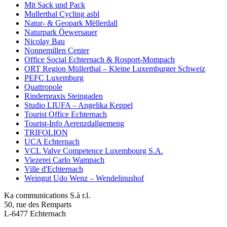
Mit Sack und Pack
Mullerthal Cycling asbl
Natur- & Geopark Mëllerdall
Naturpark Öewersauer
Nicolay Bau
Nonnemillen Center
Office Social Echternach & Rosport-Mompach
ORT Region Müllerthal – Kleine Luxemburger Schweiz
PEFC Luxemburg
Quattropole
Rinderpraxis Steingaden
Studio LIUFA – Angelika Keppel
Tourist Office Echternach
Tourist-Info Aerenzdallgemeng
TRIFOLION
UCA Echternach
VCL Valve Competence Luxembourg S.A.
Viezerei Carlo Wampach
Ville d'Echternach
Weingut Udo Wenz – Wendelinushof
Ka communications S.à r.l.
50, rue des Remparts
L-6477 Echternach