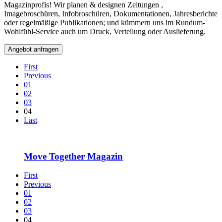
Magazinprofis! Wir planen & designen Zeitungen ,
Imagebroschüren, Infobroschüren, Dokumentationen, Jahresberichte
oder regelmäßige Publikationen; und kümmern uns im Rundum-
Wohlfühl-Service auch um Druck, Verteilung oder Auslieferung.
Angebot anfragen
First
Previous
01
02
03
04
Last
Move Together Magazin
First
Previous
01
02
03
04