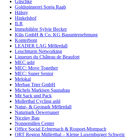
Glischke
Goldspinnerei Sonja Raab
Hälssy
Hinkelshof
ILR
Immobilière Sylvie Becker
Kläs GmbH & Co. KG Bauunternehmung
Konterbont
LEADER LAG Mëllerdall
Leuchtturm Networking
Liqueurs du Château de Beaufort
MEC asbl
MEC: Move Together
MEC: Super Senior
Melokal
Merbag Trier GmbH
Michels Markisen Saunabau
Mit Sack und Pack
Mullerthal Cycling asbl
Natur- & Geopark Mëllerdall
Naturpark Öewersauer
Nicolay Bau
Nonnemillen Center
Office Social Echternach & Rosport-Mompach
ORT Region Müllerthal – Kleine Luxemburger Schweiz