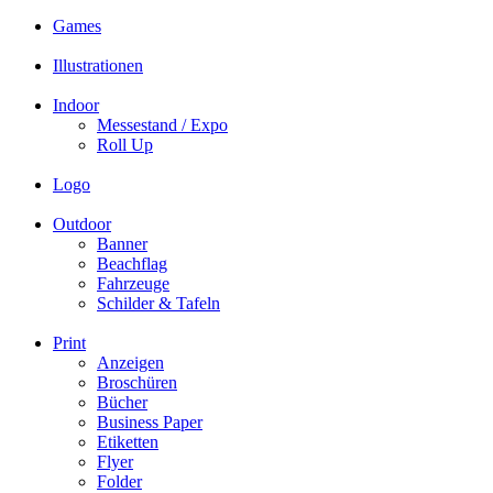
Games
Illustrationen
Indoor
Messestand / Expo
Roll Up
Logo
Outdoor
Banner
Beachflag
Fahrzeuge
Schilder & Tafeln
Print
Anzeigen
Broschüren
Bücher
Business Paper
Etiketten
Flyer
Folder