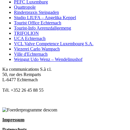
PEFC Luxemburg
Quattropole
Rinderpraxis Steingaden
Studio LIUFA – Angelika Keppel
Tourist Office Echternach
Tourist-Info Aerenzdallgemeng
TRIFOLION
UCA Echternach
VCL Valve Competence Luxembourg S.A.
Viezerei Carlo Wampach
Ville d'Echternach
Weingut Udo Wenz – Wendelinushof
Ka communications S.à r.l.
50, rue des Remparts
L-6477 Echternach
Tél. +352 26 45 88 55
Impressum
Datenschutz