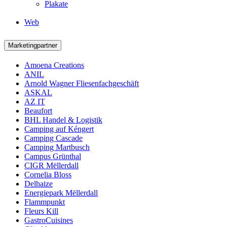
Plakate
Web
Marketingpartner
Amoena Creations
ANIL
Arnold Wagner Fliesenfachgeschäft
ASKAL
AZ IT
Beaufort
BHL Handel & Logistik
Camping auf Kéngert
Camping Cascade
Camping Martbusch
Campus Grünthal
CIGR Mëllerdall
Cornelia Bloss
Delhaize
Energiepark Mëllerdall
Flammpunkt
Fleurs Kill
GastroCuisines