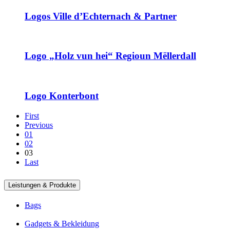
Logos Ville d’Echternach & Partner
Logo „Holz vun hei“ Regioun Mëllerdall
Logo Konterbont
First
Previous
01
02
03
Last
Leistungen & Produkte
Bags
Gadgets & Bekleidung