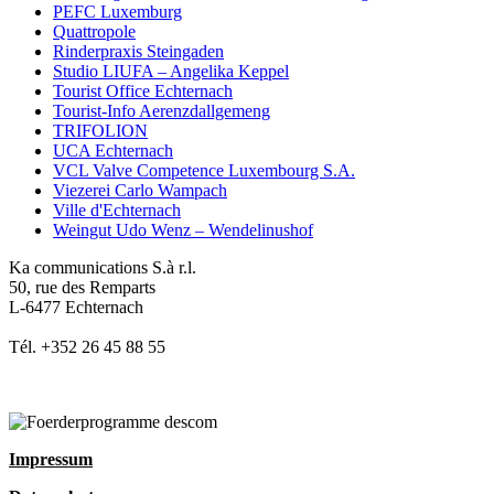
PEFC Luxemburg
Quattropole
Rinderpraxis Steingaden
Studio LIUFA – Angelika Keppel
Tourist Office Echternach
Tourist-Info Aerenzdallgemeng
TRIFOLION
UCA Echternach
VCL Valve Competence Luxembourg S.A.
Viezerei Carlo Wampach
Ville d'Echternach
Weingut Udo Wenz – Wendelinushof
Ka communications S.à r.l.
50, rue des Remparts
L-6477 Echternach
Tél. +352 26 45 88 55
Impressum