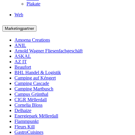
Plakate
Web
Marketingpartner
Amoena Creations
ANIL
Arnold Wagner Fliesenfachgeschäft
ASKAL
AZ IT
Beaufort
BHL Handel & Logistik
Camping auf Kéngert
Camping Cascade
Camping Martbusch
Campus Grünthal
CIGR Mëllerdall
Cornelia Bloss
Delhaize
Energiepark Mëllerdall
Flammpunkt
Fleurs Kill
GastroCuisines