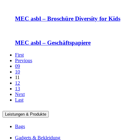
MEC asbl – Broschüre Diversity for Kids
MEC asbl – Geschäftspapiere
First
Previous
09
10
11
12
13
Next
Last
Leistungen & Produkte
Bags
Gadgets & Bekleidung