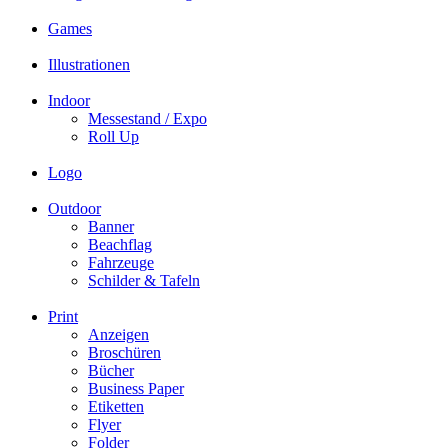
Games
Illustrationen
Indoor
Messestand / Expo
Roll Up
Logo
Outdoor
Banner
Beachflag
Fahrzeuge
Schilder & Tafeln
Print
Anzeigen
Broschüren
Bücher
Business Paper
Etiketten
Flyer
Folder