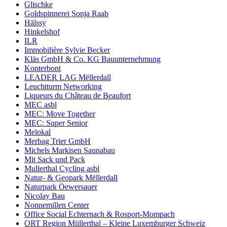
Glischke
Goldspinnerei Sonja Raab
Hälssy
Hinkelshof
ILR
Immobilière Sylvie Becker
Kläs GmbH & Co. KG Bauunternehmung
Konterbont
LEADER LAG Mëllerdall
Leuchtturm Networking
Liqueurs du Château de Beaufort
MEC asbl
MEC: Move Together
MEC: Super Senior
Melokal
Merbag Trier GmbH
Michels Markisen Saunabau
Mit Sack und Pack
Mullerthal Cycling asbl
Natur- & Geopark Mëllerdall
Naturpark Öewersauer
Nicolay Bau
Nonnemillen Center
Office Social Echternach & Rosport-Mompach
ORT Region Müllerthal – Kleine Luxemburger Schweiz