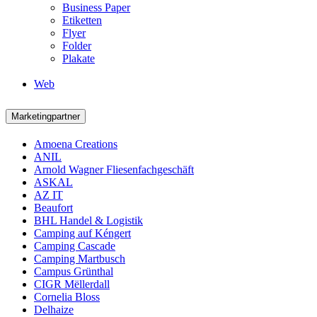
Business Paper
Etiketten
Flyer
Folder
Plakate
Web
Marketingpartner
Amoena Creations
ANIL
Arnold Wagner Fliesenfachgeschäft
ASKAL
AZ IT
Beaufort
BHL Handel & Logistik
Camping auf Kéngert
Camping Cascade
Camping Martbusch
Campus Grünthal
CIGR Mëllerdall
Cornelia Bloss
Delhaize