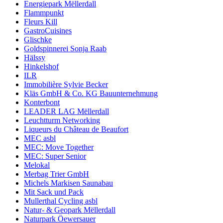
Energiepark Mëllerdall
Flammpunkt
Fleurs Kill
GastroCuisines
Glischke
Goldspinnerei Sonja Raab
Hälssy
Hinkelshof
ILR
Immobilière Sylvie Becker
Kläs GmbH & Co. KG Bauunternehmung
Konterbont
LEADER LAG Mëllerdall
Leuchtturm Networking
Liqueurs du Château de Beaufort
MEC asbl
MEC: Move Together
MEC: Super Senior
Melokal
Merbag Trier GmbH
Michels Markisen Saunabau
Mit Sack und Pack
Mullerthal Cycling asbl
Natur- & Geopark Mëllerdall
Naturpark Öewersauer