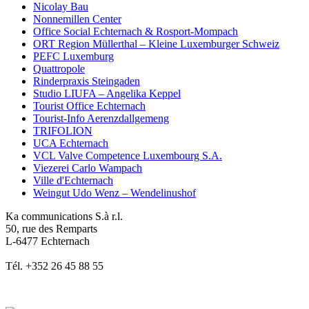
Nicolay Bau
Nonnemillen Center
Office Social Echternach & Rosport-Mompach
ORT Region Müllerthal – Kleine Luxemburger Schweiz
PEFC Luxemburg
Quattropole
Rinderpraxis Steingaden
Studio LIUFA – Angelika Keppel
Tourist Office Echternach
Tourist-Info Aerenzdallgemeng
TRIFOLION
UCA Echternach
VCL Valve Competence Luxembourg S.A.
Viezerei Carlo Wampach
Ville d'Echternach
Weingut Udo Wenz – Wendelinushof
Ka communications S.à r.l.
50, rue des Remparts
L-6477 Echternach
Tél. +352 26 45 88 55