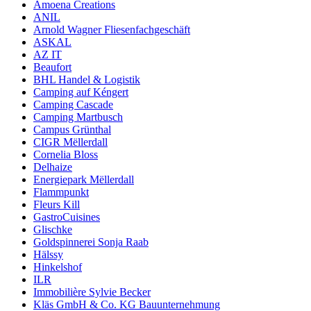
Amoena Creations
ANIL
Arnold Wagner Fliesenfachgeschäft
ASKAL
AZ IT
Beaufort
BHL Handel & Logistik
Camping auf Kéngert
Camping Cascade
Camping Martbusch
Campus Grünthal
CIGR Mëllerdall
Cornelia Bloss
Delhaize
Energiepark Mëllerdall
Flammpunkt
Fleurs Kill
GastroCuisines
Glischke
Goldspinnerei Sonja Raab
Hälssy
Hinkelshof
ILR
Immobilière Sylvie Becker
Kläs GmbH & Co. KG Bauunternehmung