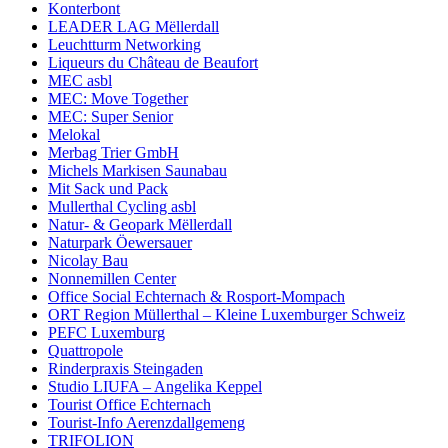
Konterbont
LEADER LAG Mëllerdall
Leuchtturm Networking
Liqueurs du Château de Beaufort
MEC asbl
MEC: Move Together
MEC: Super Senior
Melokal
Merbag Trier GmbH
Michels Markisen Saunabau
Mit Sack und Pack
Mullerthal Cycling asbl
Natur- & Geopark Mëllerdall
Naturpark Öewersauer
Nicolay Bau
Nonnemillen Center
Office Social Echternach & Rosport-Mompach
ORT Region Müllerthal – Kleine Luxemburger Schweiz
PEFC Luxemburg
Quattropole
Rinderpraxis Steingaden
Studio LIUFA – Angelika Keppel
Tourist Office Echternach
Tourist-Info Aerenzdallgemeng
TRIFOLION