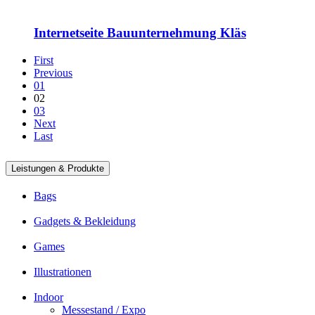
Internetseite Bauunternehmung Kläs
First
Previous
01
02
03
Next
Last
Leistungen & Produkte
Bags
Gadgets & Bekleidung
Games
Illustrationen
Indoor
Messestand / Expo