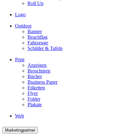
Roll Up
Logo
Outdoor
Banner
Beachflag
Fahrzeuge
Schilder & Tafeln
Print
Anzeigen
Broschüren
Bücher
Business Paper
Etiketten
Flyer
Folder
Plakate
Web
Marketingpartner