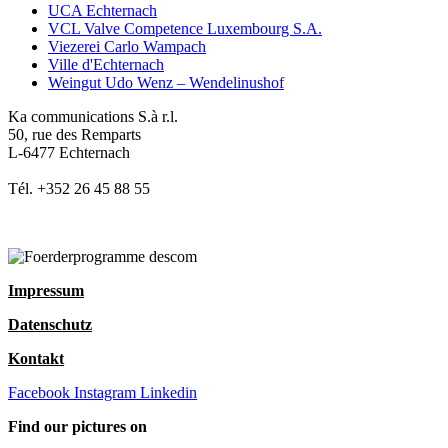
UCA Echternach
VCL Valve Competence Luxembourg S.A.
Viezerei Carlo Wampach
Ville d'Echternach
Weingut Udo Wenz – Wendelinushof
Ka communications S.à r.l.
50, rue des Remparts
L-6477 Echternach
Tél. +352 26 45 88 55
Impressum
Datenschutz
Kontakt
Facebook
Instagram
Linkedin
Find our pictures on